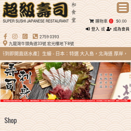
購物車
0
$0.00
登入
或
成為會員
2759 0393
九龍灣牛頭角道33號 宏光樓地下8號
ug 新到即開直送水產］生蠔 - 日本：特選 大入島，北海道 厚岸，陸前
Shop