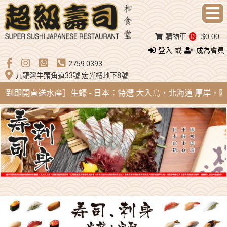
購物車
0
$0.00
登入
或
成為會員
2759 0393
九龍灣牛頭角道33號 宏光樓地下8號
g 新到即開直送水產］生蠔 - 日本：特選 大入島，北海道 厚岸，陸前