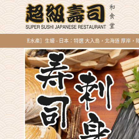
即開直送水產］生蠔 - 日本：特選 大入島，北海道 厚岸，陸前高田，廣