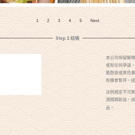
1
2
3
4
5
Next
Step 2 結帳
本公司保留解
或有任何爭議
風懸掛或黑色
有機會暫停。
法例規定不可售
酒精類飲品，該
品。