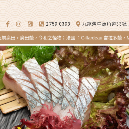
2759 0393
九龍灣牛頭角道33號
田蠔，令和之怪物；法國 ：Gillardeau 吉拉多蠔，Mereia 