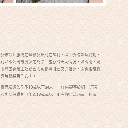
釋及修訂此服務之條款及細則之權利，以上價格如有變動，
，則以本公司最後決定為準。當惡劣天氣情況，如雷雨，颱
暴雨警告開始生效或因天氣影響引致交通阻延，送貨服務將
送貨時間將另作安排。
賣酒精類飲品予18歲以下的人士，任何顧客於網上訂購
顧客須保證其已年滿18歲或以上並有權合法購買上述貨