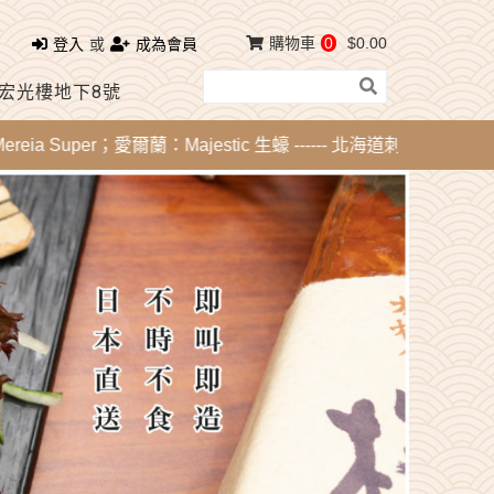
購物車
0
$0.00
登入
或
成為會員
 宏光樓地下8號
Super；愛爾蘭：Majestic 生蠔 ------ 北海道刺身 -