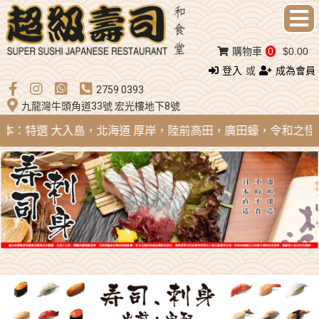
購物車
0
$0.00
登入
或
成為會員
2759 0393
九龍灣牛頭角道33號 宏光樓地下8號
 日本：特選 大入島，北海道 厚岸，陸前高田，廣田蠔，令和之怪物；法國 