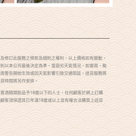
釋及修訂此服務之條款及細則之權利，以上價格如有變動，
，則以本公司最後決定為準。當惡劣天氣情況，如雷雨，颱
暴雨警告開始生效或因天氣影響引致交通阻延，送貨服務將
送貨時間將另作安排。
賣酒精類飲品予18歲以下的人士，任何顧客於網上訂購
顧客須保證其已年滿18歲或以上並有權合法購買上述貨