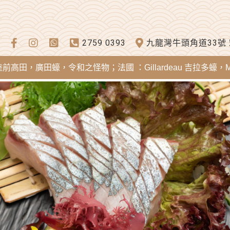
2759 0393
九龍灣牛頭角道33號
蠔，令和之怪物；法國 ：Gillardeau 吉拉多蠔，Mereia S