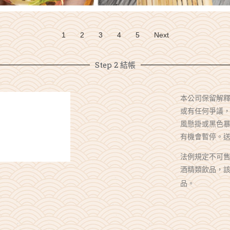
1
2
3
4
5
Next
Step 2 結帳
本公司保留解
或有任何爭議
風懸掛或黑色
有機會暫停。
法例規定不可售
酒精類飲品，該
品。