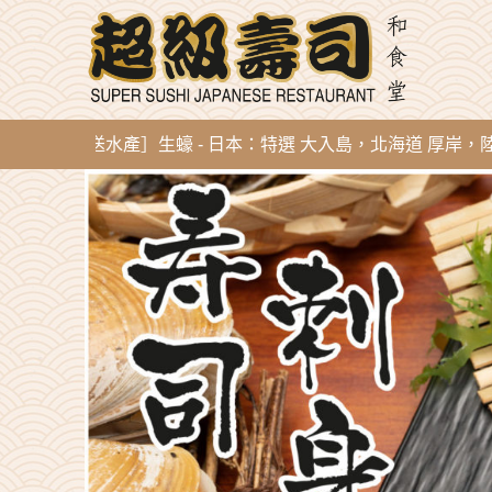
即開直送水產］生蠔 - 日本：特選 大入島，北海道 厚岸，陸前高田，廣田