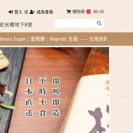
購物車
0
$0.00
登入
或
成為會員
 宏光樓地下8號
uper；愛爾蘭：Majestic 生蠔 ------ 北海道刺身 - 