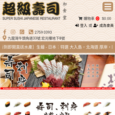
購物車
0
$0.00
登入
或
成為會員
2759 0393
九龍灣牛頭角道33號 宏光樓地下8號
ug 新到即開直送水產］生蠔 - 日本：特選 大入島，北海道 厚岸，陸前