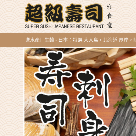
到即開直送水產］生蠔 - 日本：特選 大入島，北海道 厚岸，陸前高田，廣