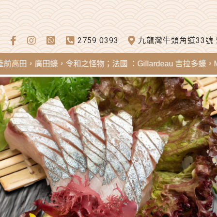
2759 0393
九龍灣牛頭角道33號
田蠔，令和之怪物；法國 ：Gillardeau 吉拉多蠔，Mereia 