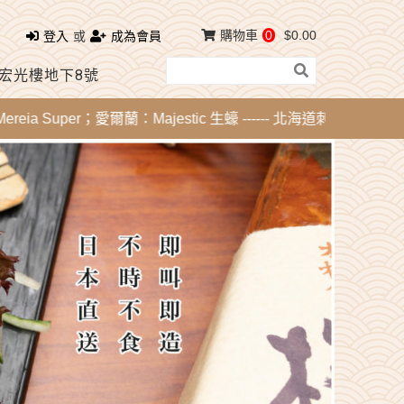
購物車
0
$0.00
登入
或
成為會員
 宏光樓地下8號
Super；愛爾蘭：Majestic 生蠔 ------ 北海道刺身 -