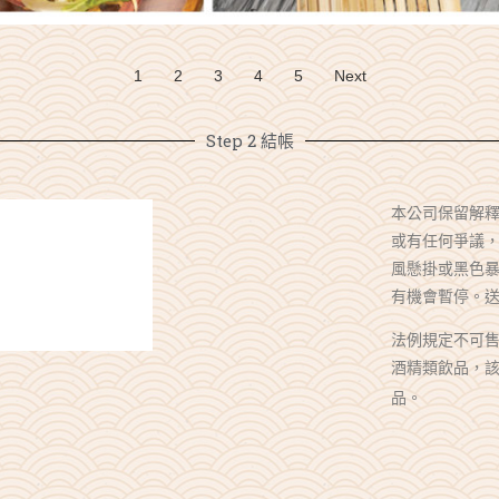
1
2
3
4
5
Next
Step 2 結帳
本公司保留解
或有任何爭議
風懸掛或黑色
有機會暫停。
法例規定不可售
酒精類飲品，該
品。