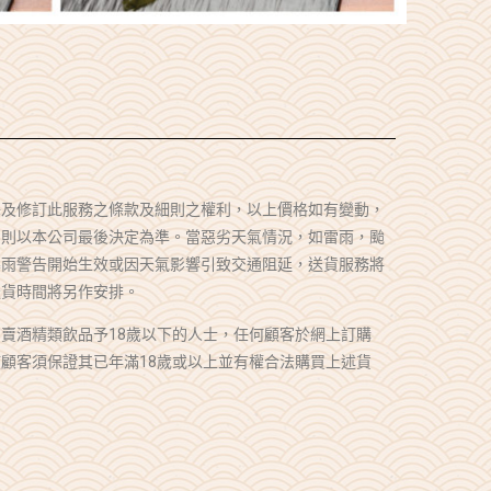
釋及修訂此服務之條款及細則之權利，以上價格如有變動，
，則以本公司最後決定為準。當惡劣天氣情況，如雷雨，颱
暴雨警告開始生效或因天氣影響引致交通阻延，送貨服務將
送貨時間將另作安排。
賣酒精類飲品予18歲以下的人士，任何顧客於網上訂購
顧客須保證其已年滿18歲或以上並有權合法購買上述貨