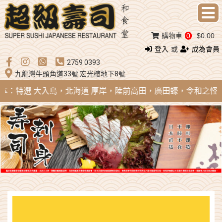
購物車
0
$0.00
登入
或
成為會員
2759 0393
九龍灣牛頭角道33號 宏光樓地下8號
 日本：特選 大入島，北海道 厚岸，陸前高田，廣田蠔，令和之怪物；法國 