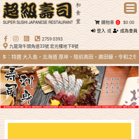
購物車
0
$0.00
登入
或
成為會員
2759 0393
九龍灣牛頭角道33號 宏光樓地下8號
 日本：特選 大入島，北海道 厚岸，陸前高田，廣田蠔，令和之怪物；法國 