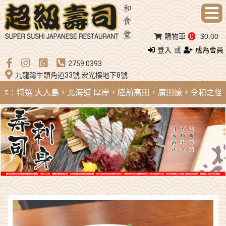
購物車
0
$0.00
登入
或
成為會員
2759 0393
九龍灣牛頭角道33號 宏光樓地下8號
 日本：特選 大入島，北海道 厚岸，陸前高田，廣田蠔，令和之怪物；法國 