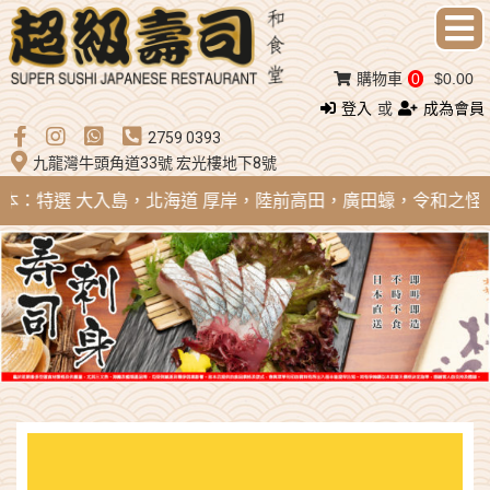
購物車
0
$0.00
登入
或
成為會員
2759 0393
九龍灣牛頭角道33號 宏光樓地下8號
 日本：特選 大入島，北海道 厚岸，陸前高田，廣田蠔，令和之怪物；法國 