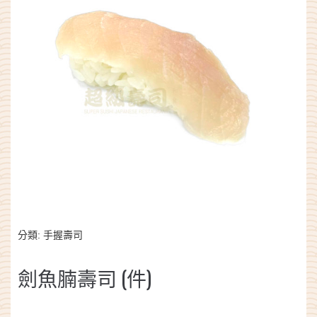
分類:
手握壽司
劍魚腩壽司 (件)