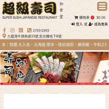
購物車
0
$0.00
登入
或
成為會員
2759 0393
九龍灣牛頭角道33號 宏光樓地下8號
 日本：特選 大入島，北海道 厚岸，陸前高田，廣田蠔，令和之怪物；法國 