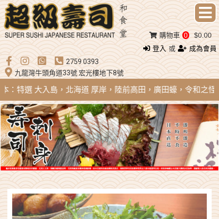
購物車
0
$0.00
登入
或
成為會員
2759 0393
九龍灣牛頭角道33號 宏光樓地下8號
 日本：特選 大入島，北海道 厚岸，陸前高田，廣田蠔，令和之怪物；法國 