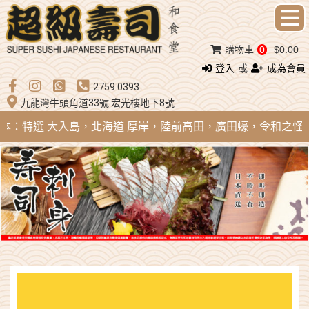
購物車
0
$0.00
登入
或
成為會員
2759 0393
九龍灣牛頭角道33號 宏光樓地下8號
 日本：特選 大入島，北海道 厚岸，陸前高田，廣田蠔，令和之怪物；法國 