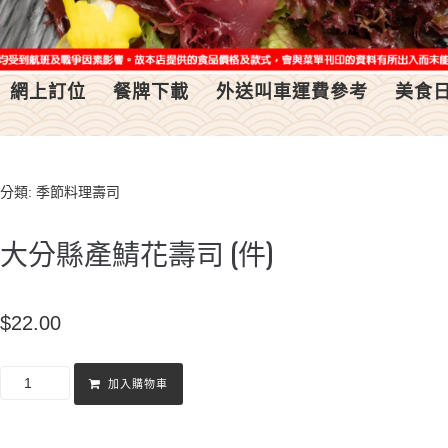
網上訂位
餐牌下載
外送叫車運費參考
美食
分類:
季節料理壽司
大分縣產鯖花壽司 (件)
$
22.00
加入購物車