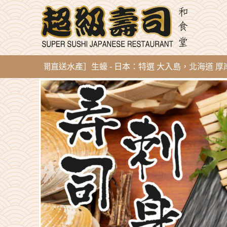
 新到即開直送水產］生蠔 - 日本：特選 大入島，北海道 厚岸，陸前高