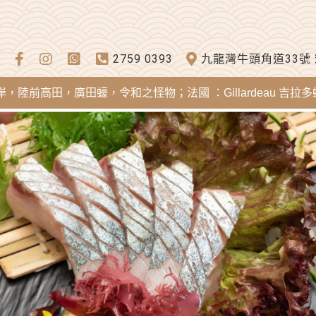
2759 0393
九龍灣牛頭角道33號
田，廣田蠔，令和之怪物；法國 ：Gillardeau 吉拉多蠔，Mere