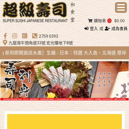
購物車
0
$0.00
登入
或
成為會員
2759 0393
九龍灣牛頭角道33號 宏光樓地下8號
Aug 新到即開直送水產］生蠔 - 日本：特選 大入島，北海道 厚岸，陸