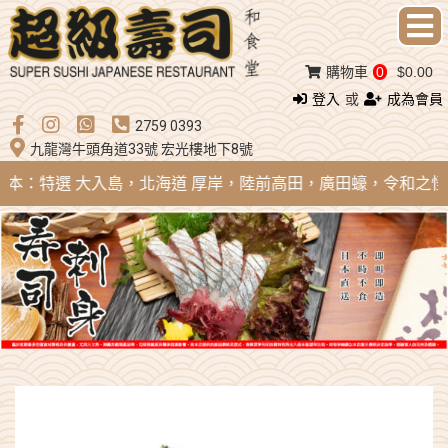
購物車
0
$0.00
登入
或
成為會員
2759 0393
九龍灣牛頭角道33號 宏光樓地下8號
 日本：特選 大入島，北海道 厚岸，陸前高田，廣田蠔，令和之怪物；法國 