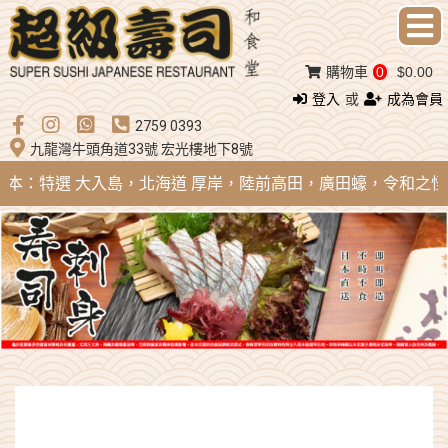
購物車
0
$0.00
登入
或
成為會員
2759 0393
九龍灣牛頭角道33號 宏光樓地下8號
 日本：特選 大入島，北海道 厚岸，陸前高田，廣田蠔，令和之怪物；法國 