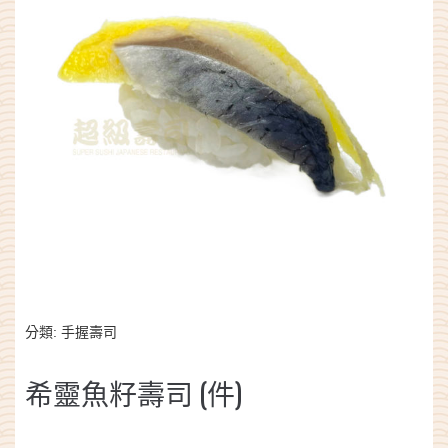
分類:
手握壽司
希靈魚籽壽司 (件)