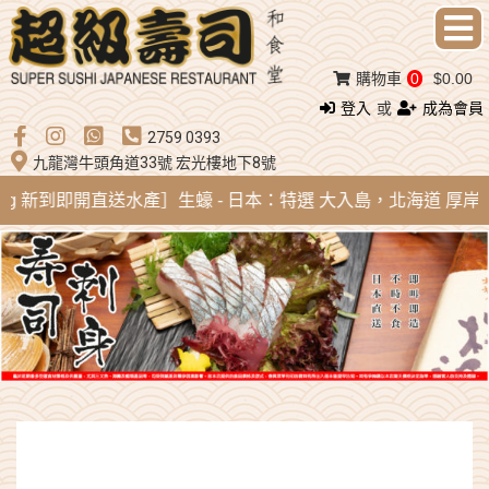
購物車
0
$0.00
登入
或
成為會員
2759 0393
九龍灣牛頭角道33號 宏光樓地下8號
Aug 新到即開直送水產］生蠔 - 日本：特選 大入島，北海道 厚岸，陸