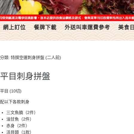
網上訂位
餐牌下載
外送叫車運費參考
美食
分類:
特撰空運刺身拼盤 (二人前)
平目刺身拼盤
平目 (10切)
配以下各款刺身
三文魚腩（2件）
油甘魚（2件）
赤身（2件）
活貝類（1款）