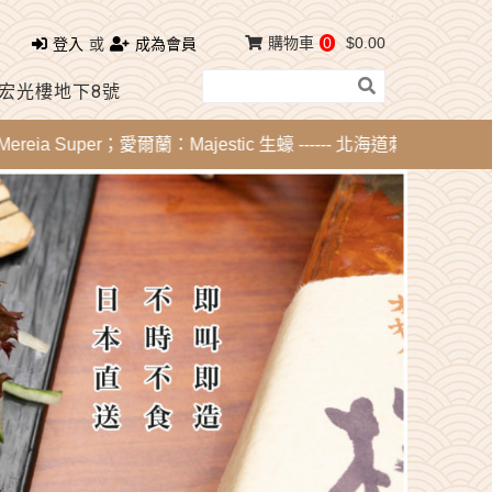
購物車
0
$0.00
登入
或
成為會員
 宏光樓地下8號
a Super；愛爾蘭：Majestic 生蠔 ------ 北海道刺身