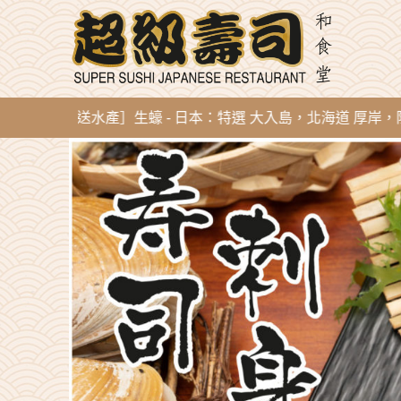
新到即開直送水產］生蠔 - 日本：特選 大入島，北海道 厚岸，陸前高田，