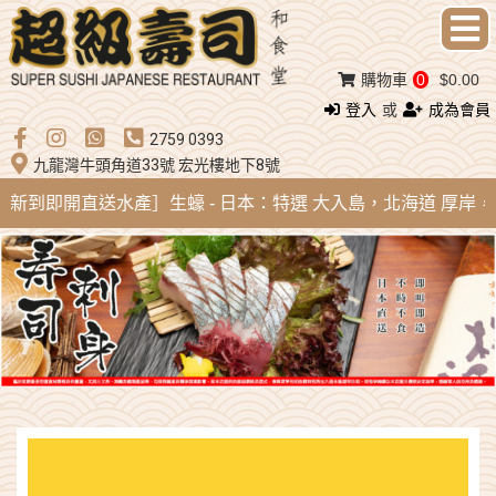
購物車
0
$0.00
登入
或
成為會員
2759 0393
九龍灣牛頭角道33號 宏光樓地下8號
ug 新到即開直送水產］生蠔 - 日本：特選 大入島，北海道 厚岸，陸前