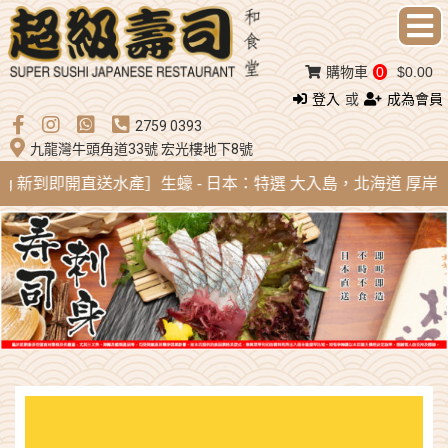
購物車
0
$0.00
登入
或
成為會員
2759 0393
九龍灣牛頭角道33號 宏光樓地下8號
Aug 新到即開直送水產］生蠔 - 日本：特選 大入島，北海道 厚岸，陸