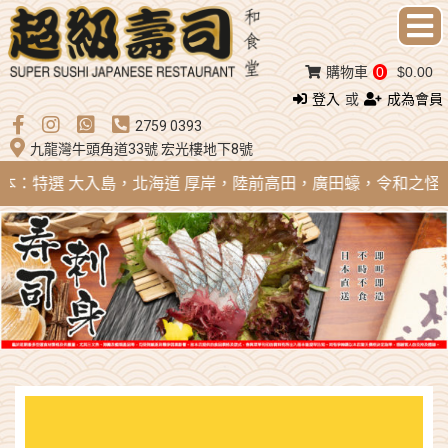
購物車
0
$0.00
登入
或
成為會員
2759 0393
九龍灣牛頭角道33號 宏光樓地下8號
 日本：特選 大入島，北海道 厚岸，陸前高田，廣田蠔，令和之怪物；法國 