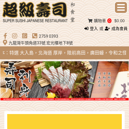
購物車
0
$0.00
登入
或
成為會員
2759 0393
九龍灣牛頭角道33號 宏光樓地下8號
 日本：特選 大入島，北海道 厚岸，陸前高田，廣田蠔，令和之怪物；法國 