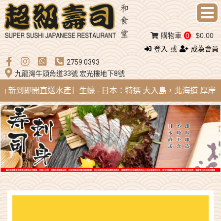
購物車
0
$0.00
登入
或
成為會員
2759 0393
九龍灣牛頭角道33號 宏光樓地下8號
Aug 新到即開直送水產］生蠔 - 日本：特選 大入島，北海道 厚岸，陸