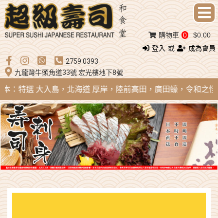
購物車
0
$0.00
登入
或
成為會員
2759 0393
九龍灣牛頭角道33號 宏光樓地下8號
 日本：特選 大入島，北海道 厚岸，陸前高田，廣田蠔，令和之怪物；法國 