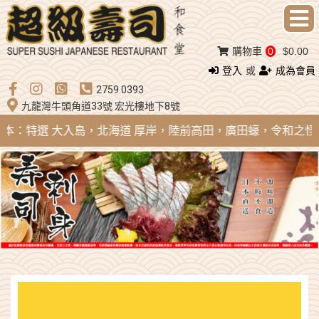
購物車
0
$0.00
登入
或
成為會員
2759 0393
九龍灣牛頭角道33號 宏光樓地下8號
 日本：特選 大入島，北海道 厚岸，陸前高田，廣田蠔，令和之怪物；法國 