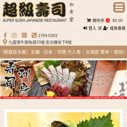
購物車
0
$0.00
登入
或
成為會員
2759 0393
九龍灣牛頭角道33號 宏光樓地下8號
到即開直送水產］生蠔 - 日本：特選 大入島，北海道 厚岸，陸前高田，