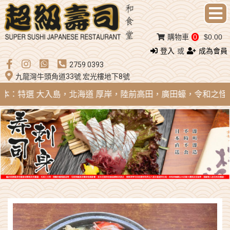
購物車
0
$0.00
登入
或
成為會員
2759 0393
九龍灣牛頭角道33號 宏光樓地下8號
 日本：特選 大入島，北海道 厚岸，陸前高田，廣田蠔，令和之怪物；法國 