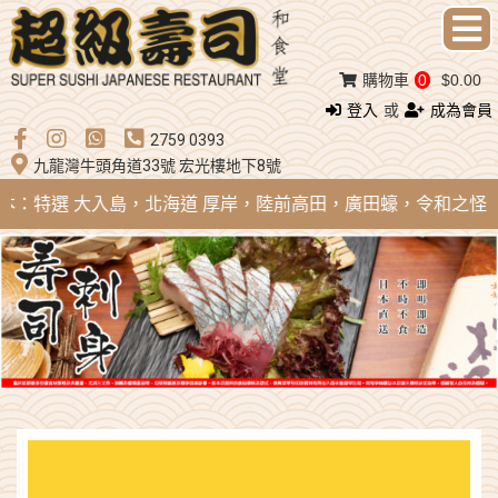
購物車
0
$0.00
登入
或
成為會員
2759 0393
九龍灣牛頭角道33號 宏光樓地下8號
日本：特選 大入島，北海道 厚岸，陸前高田，廣田蠔，令和之怪物；法國 