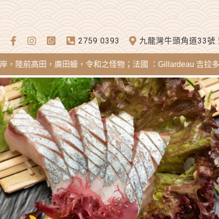
2759 0393
九龍灣牛頭角道33號
田，廣田蠔，令和之怪物；法國 ：Gillardeau 吉拉多蠔，Mere