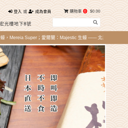
購物車
0
$0.00
登入
或
成為會員
 宏光樓地下8號
ia Super；愛爾蘭：Majestic 生蠔 ------ 北海道刺