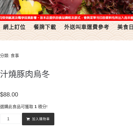
網上訂位
餐牌下載
外送叫車運費參考
美食
分類:
食事
汁燒豚肉烏冬
$
88.00
選購此食品可獲取
1
積分!
加入購物車