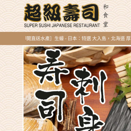
g 新到即開直送水產］生蠔 - 日本：特選 大入島，北海道 厚岸，陸前高