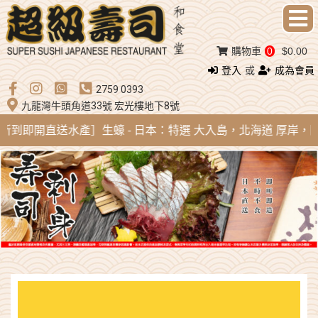
購物車
0
$0.00
登入
或
成為會員
2759 0393
九龍灣牛頭角道33號 宏光樓地下8號
ug 新到即開直送水產］生蠔 - 日本：特選 大入島，北海道 厚岸，陸前