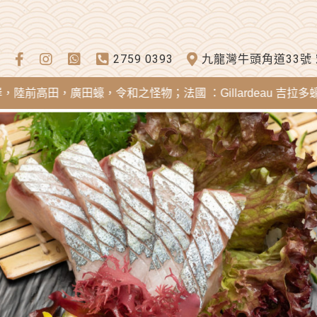
2759 0393
九龍灣牛頭角道33號
，廣田蠔，令和之怪物；法國 ：Gillardeau 吉拉多蠔，Merei