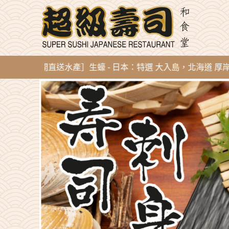
 新到即開直送水產］生蠔 - 日本：特選 大入島，北海道 厚岸，陸前高田