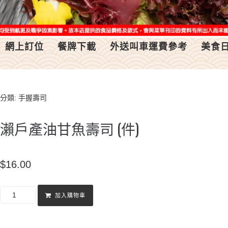
網上訂位
餐牌下載
外送叫車運費參考
美食
分類:
手握壽司
瀨戶產油甘魚壽司 (件)
$
16.00
加入購物車