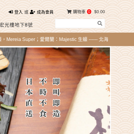
購物車
0
$0.00
登入
或
成為會員
 宏光樓地下8號
a Super；愛爾蘭：Majestic 生蠔 ------ 北海道刺