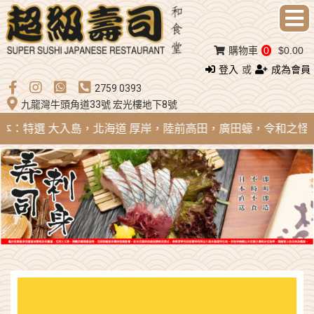
購物車
0
$0.00
登入
或
成為會員
2759 0393
九龍灣牛頭角道33號 宏光樓地下8號
 日本：特選 大入島，北海道 厚岸，陸前高田，廣田蠔，令和之怪物；法國 