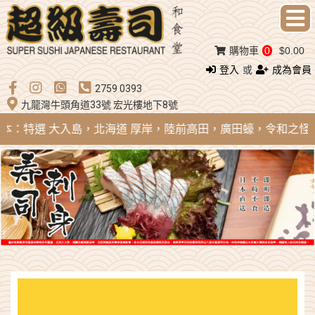
購物車
0
$0.00
登入
或
成為會員
2759 0393
九龍灣牛頭角道33號 宏光樓地下8號
 日本：特選 大入島，北海道 厚岸，陸前高田，廣田蠔，令和之怪物；法國 