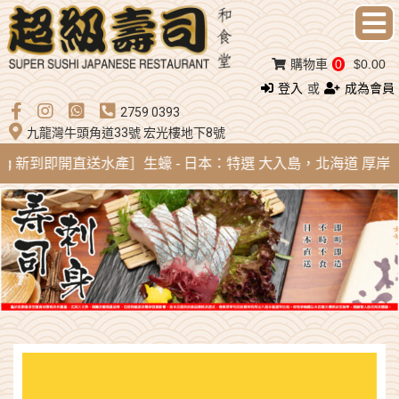
購物車
0
$0.00
登入
或
成為會員
2759 0393
九龍灣牛頭角道33號 宏光樓地下8號
Aug 新到即開直送水產］生蠔 - 日本：特選 大入島，北海道 厚岸，陸