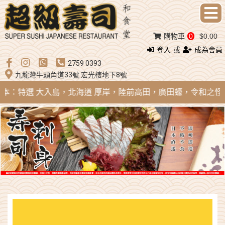
購物車
0
$0.00
登入
或
成為會員
2759 0393
九龍灣牛頭角道33號 宏光樓地下8號
 日本：特選 大入島，北海道 厚岸，陸前高田，廣田蠔，令和之怪物；法國 