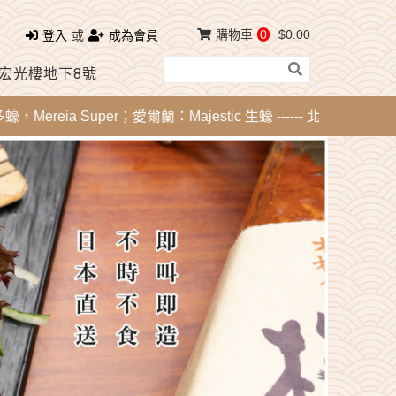
購物車
0
$0.00
登入
或
成為會員
 宏光樓地下8號
eia Super；愛爾蘭：Majestic 生蠔 ------ 北海道