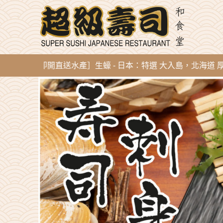
ug 新到即開直送水產］生蠔 - 日本：特選 大入島，北海道 厚岸，陸前