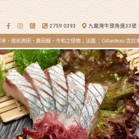
2759 0393
九龍灣牛頭角道33號
高田，廣田蠔，令和之怪物；法國 ：Gillardeau 吉拉多蠔，Mer