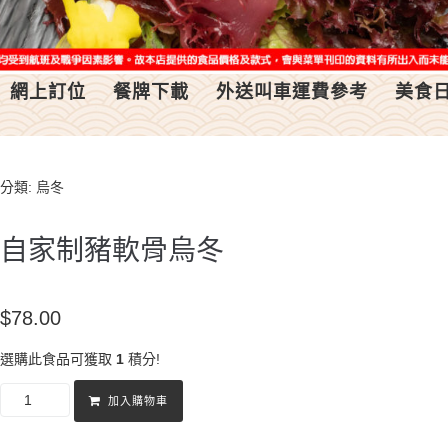
網上訂位
餐牌下載
外送叫車運費參考
美食
分類:
烏冬
自家制豬軟骨烏冬
$
78.00
選購此食品可獲取
1
積分!
加入購物車