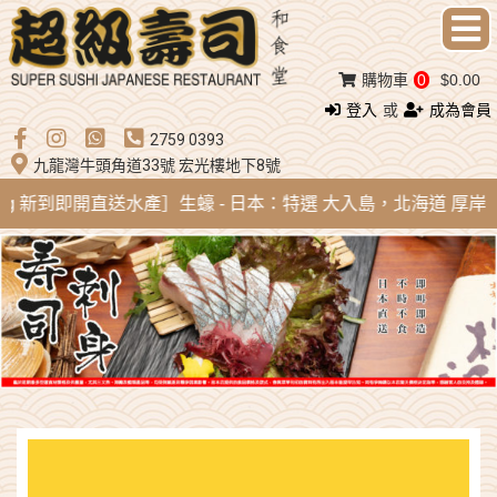
購物車
0
$0.00
登入
或
成為會員
2759 0393
九龍灣牛頭角道33號 宏光樓地下8號
Aug 新到即開直送水產］生蠔 - 日本：特選 大入島，北海道 厚岸，陸