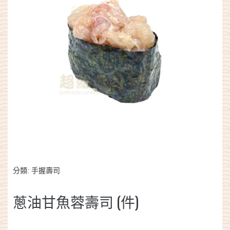
分類:
手握壽司
蔥油甘魚蓉壽司 (件)