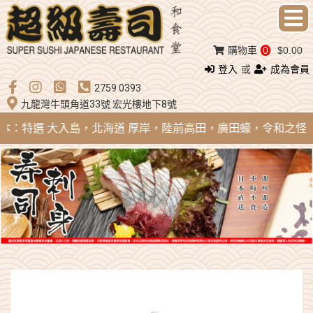
購物車
0
$0.00
登入
或
成為會員
2759 0393
九龍灣牛頭角道33號 宏光樓地下8號
 日本：特選 大入島，北海道 厚岸，陸前高田，廣田蠔，令和之怪物；法國 