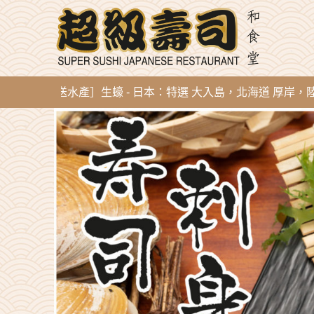
新到即開直送水產］生蠔 - 日本：特選 大入島，北海道 厚岸，陸前高田，