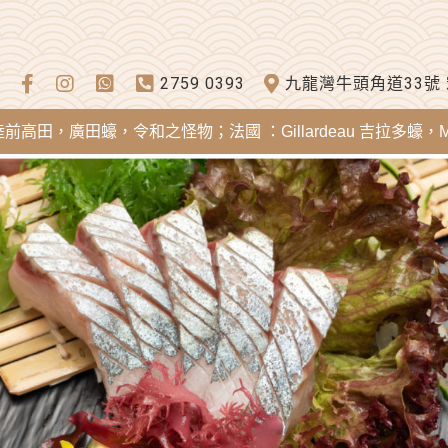
2759 0393
九龍灣牛頭角道33號
廣田蠔，令和之怪物；法國 ：Gillardeau 吉拉多蠔，Mereia