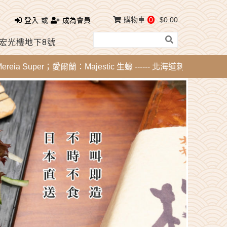
購物車
0
$0.00
登入
或
成為會員
 宏光樓地下8號
 Super；愛爾蘭：Majestic 生蠔 ------ 北海道刺身