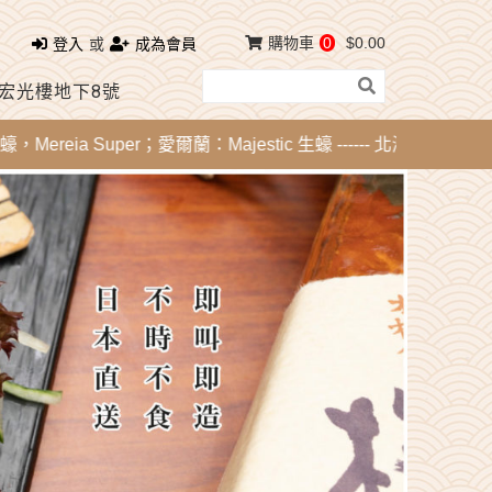
購物車
0
$0.00
登入
或
成為會員
 宏光樓地下8號
ia Super；愛爾蘭：Majestic 生蠔 ------ 北海道