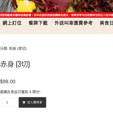
網上訂位
餐牌下載
外送叫車運費參考
美食
分類:
刺身 (厚切)
赤身 (3切)
$
98.00
選購此食品可獲取
1
積分!
加入購物車