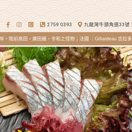
2759 0393
九龍灣牛頭角道33號
田，廣田蠔，令和之怪物；法國 ：Gillardeau 吉拉多蠔，Mere