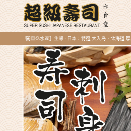
g 新到即開直送水產］生蠔 - 日本：特選 大入島，北海道 厚岸，陸前高