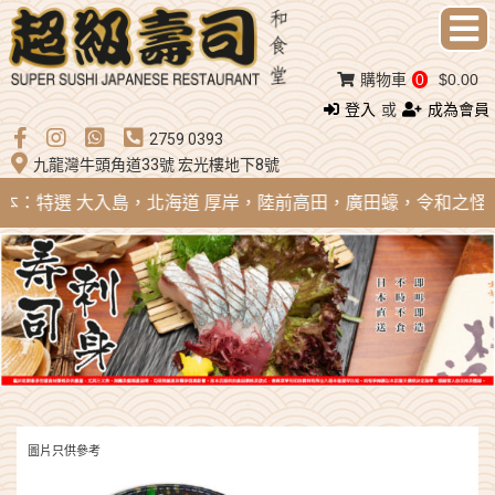
購物車
0
$0.00
登入
或
成為會員
2759 0393
九龍灣牛頭角道33號 宏光樓地下8號
 日本：特選 大入島，北海道 厚岸，陸前高田，廣田蠔，令和之怪物；法國 