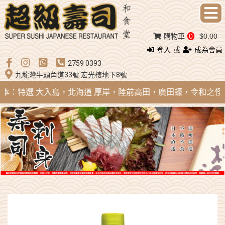
購物車
0
$0.00
登入
或
成為會員
2759 0393
九龍灣牛頭角道33號 宏光樓地下8號
 日本：特選 大入島，北海道 厚岸，陸前高田，廣田蠔，令和之怪物；法國 