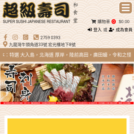
購物車
0
$0.00
登入
或
成為會員
2759 0393
九龍灣牛頭角道33號 宏光樓地下8號
 日本：特選 大入島，北海道 厚岸，陸前高田，廣田蠔，令和之怪物；法國 