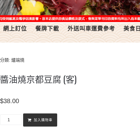
網上訂位
餐牌下載
外送叫車運費參考
美食
分類:
爐端燒
醬油燒京都豆腐 (客)
$
38.00
加入購物車