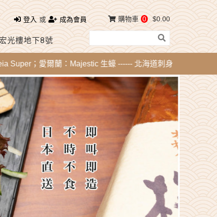
購物車
0
$0.00
登入
或
成為會員
 宏光樓地下8號
per；愛爾蘭：Majestic 生蠔 ------ 北海道刺身 - 活