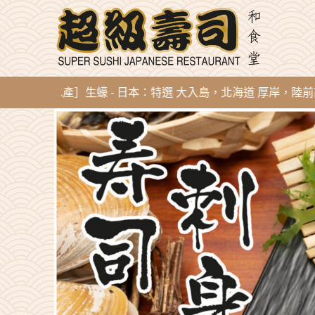
直送水產］生蠔 - 日本：特選 大入島，北海道 厚岸，陸前高田，廣田蠔