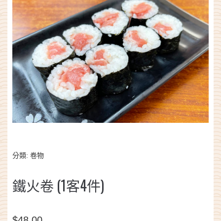
分類:
卷物
鐵火卷 (1客4件)
$
48.00