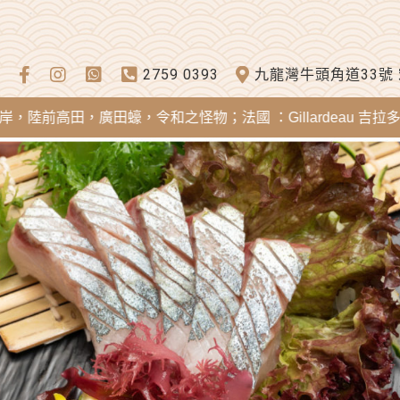
2759 0393
九龍灣牛頭角道33號
田，廣田蠔，令和之怪物；法國 ：Gillardeau 吉拉多蠔，Mere