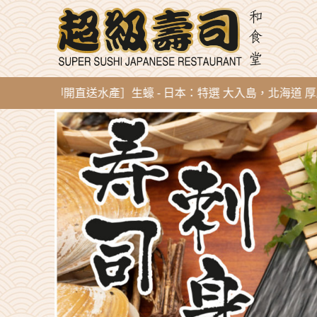
g 新到即開直送水產］生蠔 - 日本：特選 大入島，北海道 厚岸，陸前高