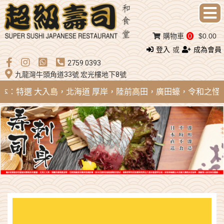
購物車
0
$0.00
登入
或
成為會員
2759 0393
九龍灣牛頭角道33號 宏光樓地下8號
 日本：特選 大入島，北海道 厚岸，陸前高田，廣田蠔，令和之怪物；法國 