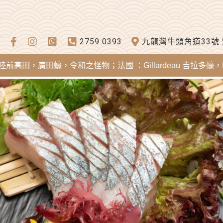
2759 0393
九龍灣牛頭角道33號
，廣田蠔，令和之怪物；法國 ：Gillardeau 吉拉多蠔，Merei