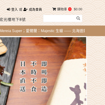
購物車
0
$0.00
登入
或
成為會員
 宏光樓地下8號
a Super；愛爾蘭：Majestic 生蠔 ------ 北海道刺身