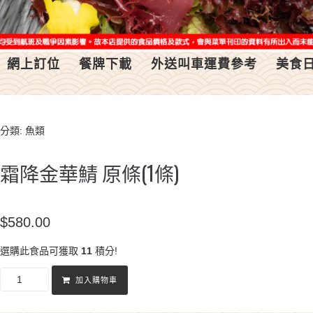
網上訂位
餐牌下載
外送叫車運費參考
美食
分類:
魚類
霜降金華鯖 原條(1條)
$
580.00
選購此食品可獲取
11
積分!
加入購物車