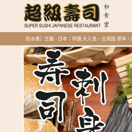
新到即開直送水產］生蠔 - 日本：特選 大入島，北海道 厚岸，陸前高田